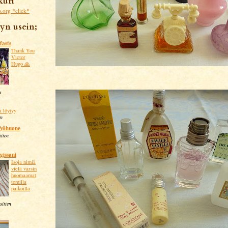
kuri
*click*
yn usein;
fasts
Thank You
Victor
Hugo 🙏
n
a löytyy
en
Työhuone
itten
gissani
Isoja nimiä
vielä varsin
huomaamat
tomilla
paikoilla
sitten