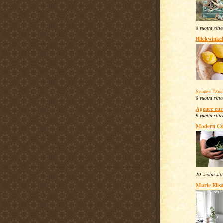
8 vuotta sitte
Blickwinkel
Scones #Zuc
8 vuotta sitte
Agence eur
9 vuotta sitte
Modern Co
10 vuotta sit
Marie Elis