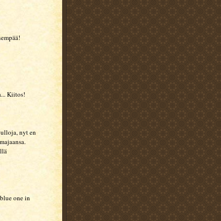
enempää!
.. Kiitos!
ulloja, nyt en
vimajaansa.
llä
 blue one in