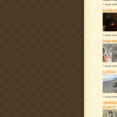
7 vuotta sitte
la porte ro
7 vuotta sitte
Jotain sinis
7 vuotta sitte
G-STYLE
7 vuotta sitte
*itKuPiLLi*
of anGeLs