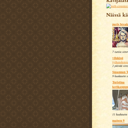
Kävijälas
Näissä kä
paris break
7 tuntia sitte
vilukissi
työhanskoiss
2 päivää sitt
Susannan 
9 kuukautta s
Turistina
kotikaupun
11 kuukautta 
maison 9