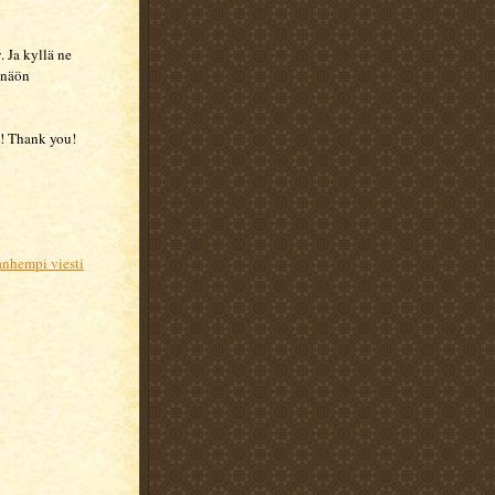
 Ja kyllä ne
onäön
! Thank you!
nhempi viesti