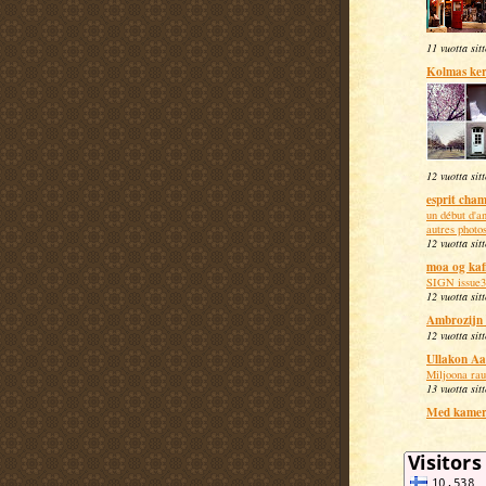
11 vuotta sit
Kolmas ker
12 vuotta sit
esprit cha
un début d'an
autres photos
12 vuotta sit
moa og kaf
SIGN issue3
12 vuotta sit
Ambrozijn 
12 vuotta sit
Ullakon Aa
Miljoona rau
13 vuotta sit
Med kamer