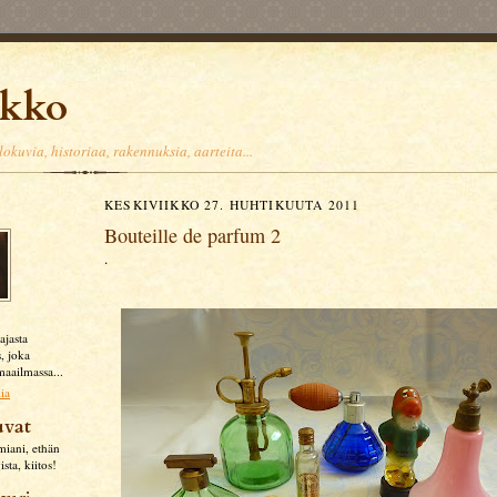
akko
okuvia, historiaa, rakennuksia, aarteita...
KESKIVIIKKO 27. HUHTIKUUTA 2011
Bouteille de parfum 2
.
ajasta
, joka
aailmassa...
lia
uvat
miani, ethän
ista, kiitos!