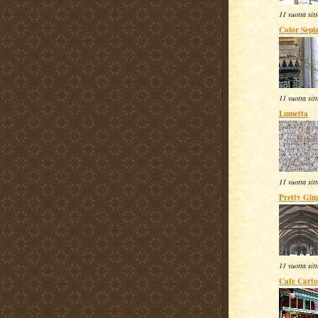
11 vuotta sit
Color Sepi
11 vuotta sit
Lumetta
11 vuotta sit
Pretty Gi
11 vuotta sit
Cafe Carto