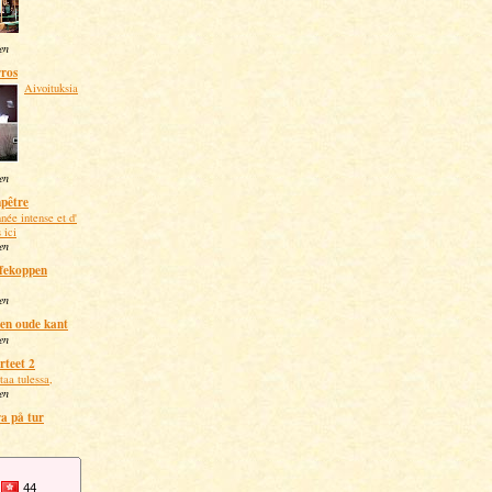
ten
ros
Aivoituksia
ten
mpêtre
née intense et d'
 ici
ten
fekoppen
ten
en oude kant
ten
rteet 2
taa tulessa,
ten
a på tur