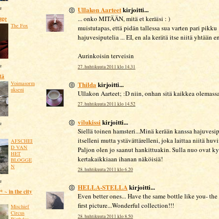
n
Ullakon Aarteet
kirjoitti...
... onko MITÄÄN, mitä et keräisi : )
uge
The Fox
muistutapas, että pidän tallessa sua varten pari pikku
hajuvesiputelia ... EI, en ala kerätä itse niitä yhtään 
Aurinkoisin terveisin
n
27. huhtikuuta 2011 klo 14.31
tä
Thilda
kirjoitti...
Voimasorm
ukseni
Ullakon Aarteet; :D niin, onhan sitä kaikkea olemassa.
27. huhtikuuta 2011 klo 14.52
vilukissi
kirjoitti...
n
Siellä toinen hamsteri...Minä kerään kanssa hajuvesip
itselleni mutta ystävättärelleni, joka laittaa niitä hu
AFSCHEI
D VAN
Paljon olen jo saanut hankittuakin. Sulla nuo ovat ky
HET
kertakaikkiaan ihanan näköisiä!
BLOGGE
N
28. huhtikuuta 2011 klo 6.20
n
HELLA-STELLA
kirjoitti...
 ~ in the city
Even better ones... Have the same bottle like you- the
first picture...Wonderful collection!!!
Mischief
Circus
28. huhtikuuta 2011 klo 8.50