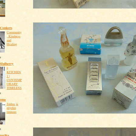
 Conkers
Community
, Kindness
and
Healing
n
 Mulberry
||
KITCHEN
1 |
CONTEMP
ORARY
TIMELESS
n
sema
Joulua ja
pöydän
tuunaus
n
marika