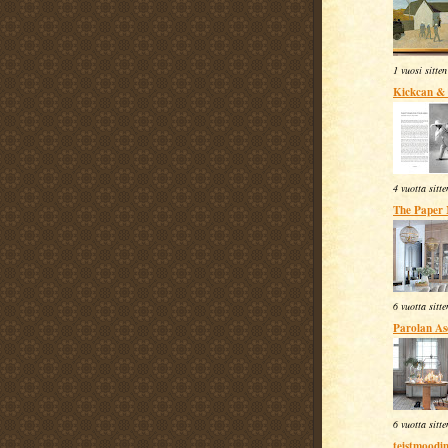
1 vuosi sitten
Kickcan &
4 vuotta sitte
The Paper
6 vuotta sitte
Parolan A
6 vuotta sitte
teistmoodi