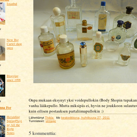
Istanbul
n
New Big
Cartel shop
open
n
o
Blogging
since 1998
Onpa mukaan eksynyt yksi voidepullokin (Body Shopin tupakan
n
vanha lääkepullo. Mutta miksipäs ei, hyvin ne joukkoon sulautu
enna For
kuin eilisen postauksen partaliimapullokin :)
Heralding
Lähettänyt
Thilda
klo
keskiviikkona, huhtikuuta 27, 2011
SpringPlayi
Tunnisteet:
vintage
ng All the
Right
5 kommenttia:
Notes