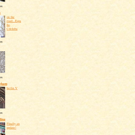
ten
a
on the
road...Espa
ña,
Córdoba
ten
ten
ngham
berlin V
ten
lina
Finally an
update!