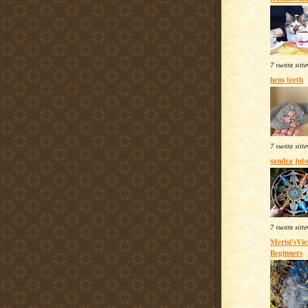
7 vuotta sitte
hens teeth
7 vuotta sitte
sandra jut
7 vuotta sitte
Merisi'sVi
Beginners