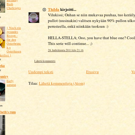
Birthday
Bash
Challenges
Thilda
kirjoitti...
Vilukissi; Onhan se niin mukavaa puuhaa, tuo keräily.
n
pullot (uusinakin) valitsen nykyään 90% pullon ulk
perusteella, enkä niinkään tuoksun :)
{ Noch ein
gesundes
Rezept :
HELLA-STELLA; Ooo, you have that blue one? Cool
für den
This serie will continue... ;)
Osterbrunc
h ~
28. huhtikuuta 2011 klo 21.16
Osterhasen
kerfrei }
n
Lähetä kommentti
eka
n
Uudempi teksti
Etusivu
Va
untry
Early
Tilaa:
Lähetä kommentteja (Atom)
autumn
ten
abeth's rum