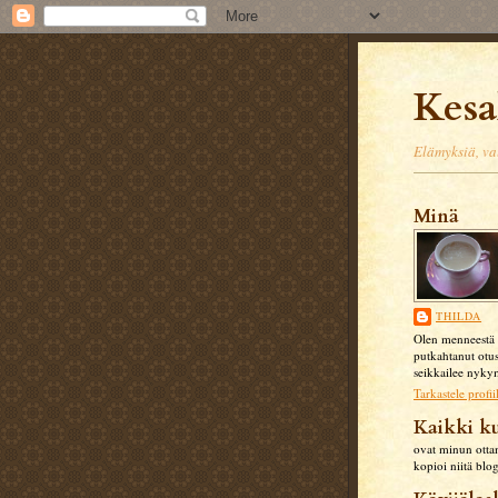
Kes
Elämyksiä, val
Minä
THILDA
Olen menneestä 
putkahtanut otus
seikkailee nykym
Tarkastele profii
Kaikki k
ovat minun otta
kopioi niitä blog