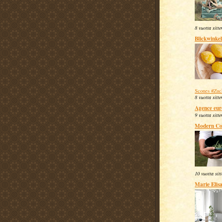
8 vuotta sitte
Blickwinkel
Scones #Zuc
8 vuotta sitte
Agence eur
9 vuotta sitte
Modern Co
10 vuotta sit
Marie Elis