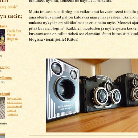
kuri
tuntuneet hyviltä, koneella ne näyttävät surkeilta.
*click*
Mutta totuus on, että blogi on vaikuttanut kuvaamiseeni todella 
yn usein;
aina olen kuvannut paljon katoavaa maisemaa ja rakennuksia, on
mukana nykyään eri näkökulmaa ja eri aiheita myös. Monesti aja
fasts
pitää kuvata blogiin". Kaikkien muutosten ja myllerrysten keskel
Thank You
kuvaamisesta on tullut tärkeä osa elämääni. Suuri kiitos siitä kuul
Victor
blogissa vierailijoille! Kiitos!
Hugo 🙏
en
a löytyy
en
Työhuone
itten
gissani
Isoja nimiä
vielä varsin
huomaamat
tomilla
paikoilla
sitten