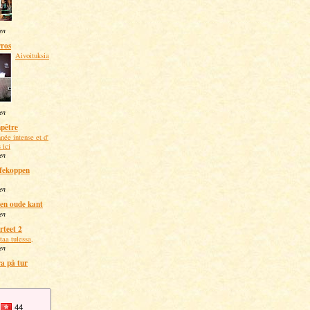
ten
ros
Aivoituksia
ten
mpêtre
née intense et d'
 ici
ten
fekoppen
ten
en oude kant
ten
rteet 2
taa tulessa,
ten
a på tur