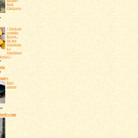
Birthday
Bash
Challenges
n
{ Noch ein
gesundes
Rezept :
für den
Osterbrunc
h ~
Osterhasen
kerfrei }
n
eka
n
untry
Early
autumn
ten
abeth's rum