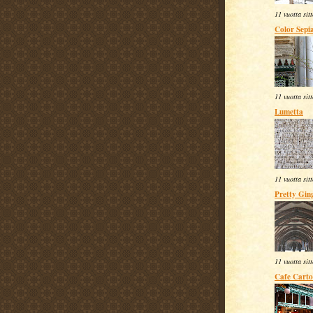
11 vuotta sit
Color Sepi
11 vuotta sit
Lumetta
11 vuotta sit
Pretty Gi
11 vuotta sit
Cafe Carto