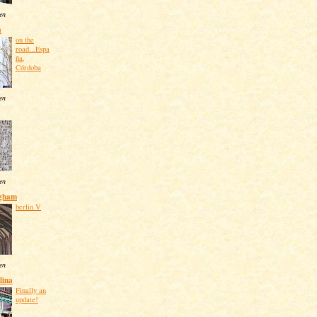
ten
a
on the
road...Espa
ña,
Córdoba
ten
ten
ngham
berlin V
ten
lina
Finally an
update!