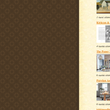
1 vuosi sitten
Kickcan &
4 vuotta sitte
The Paper
6 vuotta sitte
Parolan A
6 vuotta sitte
teistmoodi