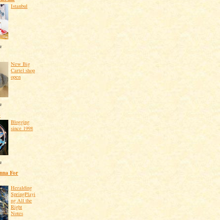
Istanbul
n
New Big
Cartel shop
open
n
o
Blogging
since 1998
n
enna For
Heralding
SpringPlayi
ng All the
Right
Notes