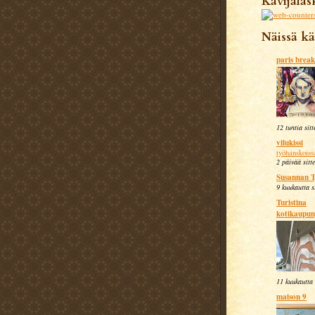
Kävijälas
Näissä kä
paris break
12 tuntia sitt
vilukissi
työhanskoiss
2 päivää sitt
Susannan 
9 kuukautta s
Turistina
kotikaupun
11 kuukautta 
maison 9