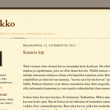
akko
okuvia, historiaa, rakennuksia, aarteita...
MAANANTAI 12. SYYSKUUTA 2011
Kamera käy
.
Tänä vuonna olen ottanut kuvia enemmän kuin koskaan. On ollut
matkaa ja tapahtumaa, jota on ollut ihana kuvata. Välillä tuntuu si
mitään maisemaa rauhassa ilman että hapuilen kameraa esiin. Ka
ajasta
, joka
ympärilleni ja näen kuvan raameja, "tuosta saisi hyvän kuvan" aja
aailmassa...
täällä. Parhaat tilanteet ovat ohitse ennenkuin käsi ehtii reagoida.
lia
olla tarttumatta kameraan ja vain nauttia näkemästäni ihan rennos
uvat
Joskus tulee kuvausväsymys. Ei kiinnosta. Turhauttaa. Miksi mi
miani, ethän
kuvaan koko ajan. Kuvat katoavat tai tuhoutuvat kuitenkin enne
ista, kiitos!
vaikka olisi varmuuskopioita. Kun näen kuvat, jotka kuvaushetke