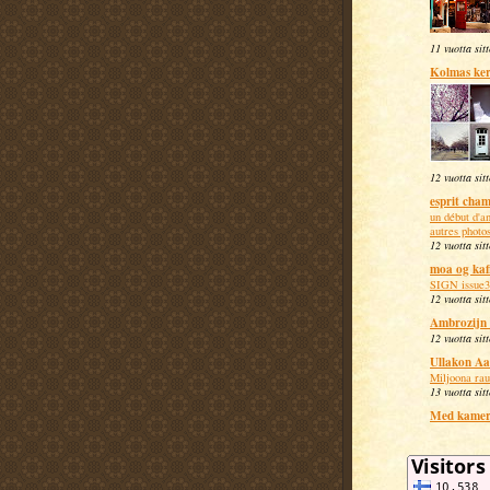
11 vuotta sit
Kolmas ker
12 vuotta sit
esprit cha
un début d'an
autres photos
12 vuotta sit
moa og kaf
SIGN issue3
12 vuotta sit
Ambrozijn 
12 vuotta sit
Ullakon Aa
Miljoona rau
13 vuotta sit
Med kamer