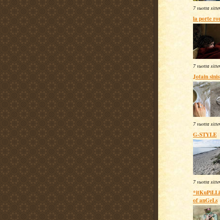
7 vuotta sitte
la porte ro
7 vuotta sitte
Jotain sinis
7 vuotta sitte
G-STYLE
7 vuotta sitte
*itKuPiLLi*
of anGeLs