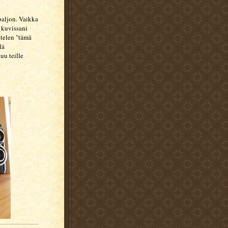
paljon. Vaikka
 kuvissani
ttelen "tämä
lä
uu teille