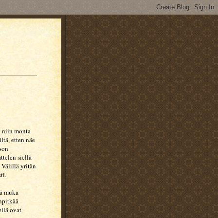
 niin monta
ltä, etten näe
tson
ttelen siellä
 Välillä yritän
ti.
nä muka
npitkää
llä ovat