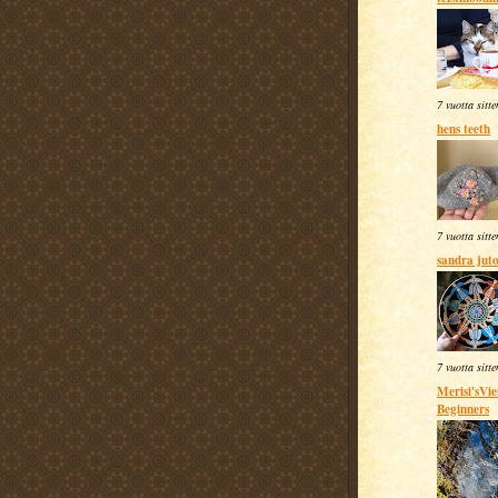
7 vuotta sitte
hens teeth
7 vuotta sitte
sandra jut
7 vuotta sitte
Merisi'sVi
Beginners