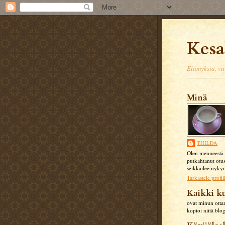
Kes
Elämyksiä, val
Minä
THILDA
Olen menneestä 
putkahtanut otus
seikkailee nykym
Tarkastele profii
Kaikki k
ovat minun otta
kopioi niitä blog