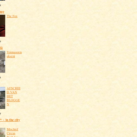
n
uge
The Fox
n
tä
Voimasorm
ukseni
n
AFSCHEI
D VAN
HET
BLOGGE
N
n
 ~ in the city
Mischief
Circus