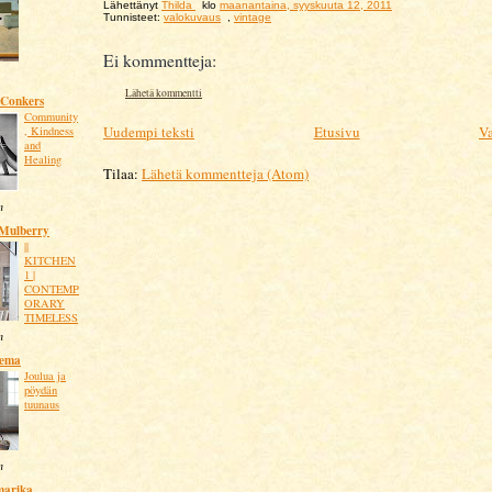
Lähettänyt
Thilda
klo
maanantaina, syyskuuta 12, 2011
Tunnisteet:
valokuvaus
,
vintage
Ei kommentteja:
Lähetä kommentti
 Conkers
Community
Uudempi teksti
Etusivu
Va
, Kindness
and
Healing
Tilaa:
Lähetä kommentteja (Atom)
n
 Mulberry
||
KITCHEN
1 |
CONTEMP
ORARY
TIMELESS
n
sema
Joulua ja
pöydän
tuunaus
n
marika